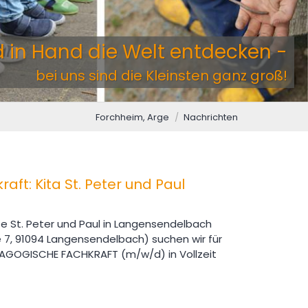
 in Hand die Welt entdecken -
bei uns sind die Kleinsten ganz groß!
Forchheim, Arge
Nachrichten
ft: Kita St. Peter und Paul
e St. Peter und Paul in Langensendelbach
 7, 91094 Langensendelbach) suchen wir für
ÄDAGOGISCHE FACHKRAFT (m/w/d) in Vollzeit