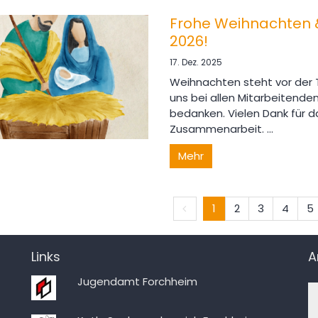
Frohe Weihnachten &
2026!
17. Dez. 2025
Weihnachten steht vor der 
uns bei allen Mitarbeitenden,
bedanken. Vielen Dank für 
Zusammenarbeit. ...
Mehr
Vorherige Seite
1
2
3
4
5
Links
A
Jugendamt Forchheim