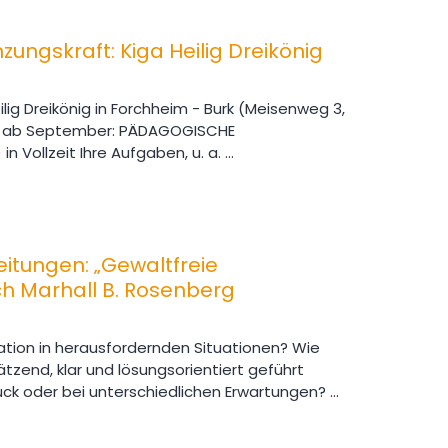
ngskraft: Kiga Heilig Dreikönig
lig Dreikönig in Forchheim - Burk (Meisenweg 3,
ir ab September: PÄDAGOGISCHE
ollzeit Ihre Aufgaben, u. a. ...
Leitungen: „Gewaltfreie
h Marhall B. Rosenberg
tion in herausfordernden Situationen? Wie
zend, klar und lösungsorientiert geführt
ck oder bei unterschiedlichen Erwartungen? ...